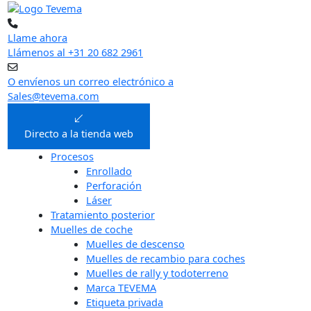
Ir
al
contenido
Llame ahora
Llámenos al +31 20 682 2961
O envíenos un correo electrónico a
Sales@tevema.com
Directo a la tienda web
Procesos
Enrollado
Perforación
Láser
Tratamiento posterior
Muelles de coche
Muelles de descenso
Muelles de recambio para coches
Muelles de rally y todoterreno
Marca TEVEMA
Etiqueta privada